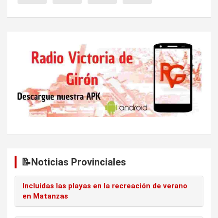
e
e
n
t
r
a
d
a
s
📝Noticias Provinciales
Incluidas las playas en la recreación de verano
en Matanzas