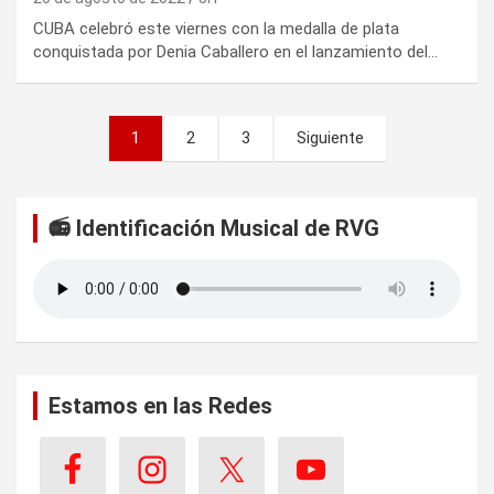
CUBA celebró este viernes con la medalla de plata
conquistada por Denia Caballero en el lanzamiento del…
P
1
2
3
Siguiente
a
g
📻 Identificación Musical de RVG
i
n
a
c
i
Estamos en las Redes
ó
n
d