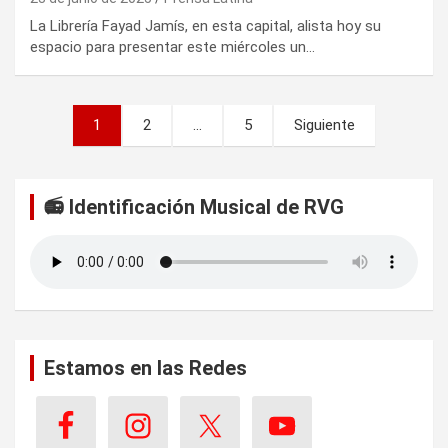
La Librería Fayad Jamís, en esta capital, alista hoy su
espacio para presentar este miércoles un…
P
1
2
…
5
Siguiente
a
g
📻 Identificación Musical de RVG
i
n
a
c
i
Estamos en las Redes
ó
n
d