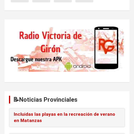
e
e
n
t
r
a
d
a
s
📝Noticias Provinciales
Incluidas las playas en la recreación de verano
en Matanzas