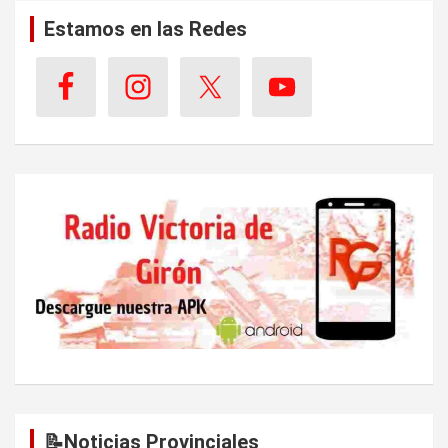
i
Estamos en las Redes
ó
n
d
e
e
n
t
r
a
d
a
s
📝Noticias Provinciales