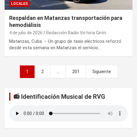
LOCALES
Respaldan en Matanzas transportación para
hemodiálisis
4 de julio de 2026
Redacción Radio Victoria Girón
Matanzas, Cuba. – Un grupo de taxis eléctricos reforzó
desde esta semana en Matanzas el servicio…
P
1
2
…
201
Siguiente
a
g
📻 Identificación Musical de RVG
i
n
a
c