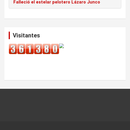
Falleció el estelar pelotero Lázaro Junco
Visitantes