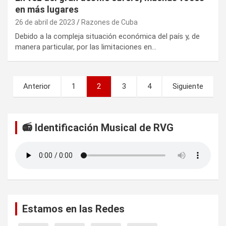
en más lugares
26 de abril de 2023
Razones de Cuba
Debido a la compleja situación económica del país y, de
manera particular, por las limitaciones en…
P
Anterior
1
2
3
4
Siguiente
a
g
📻 Identificación Musical de RVG
i
n
a
c
i
Estamos en las Redes
ó