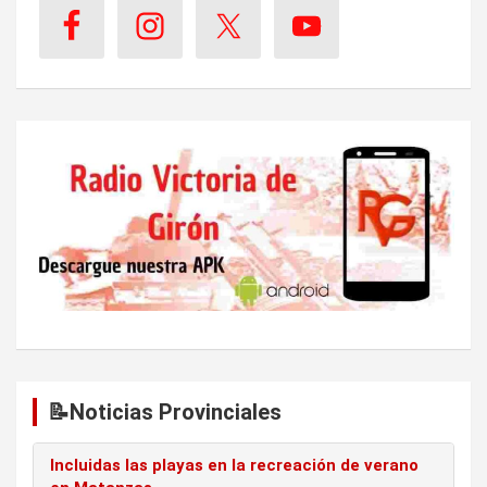
n
d
e
e
n
t
r
a
d
a
s
📝Noticias Provinciales
Incluidas las playas en la recreación de verano