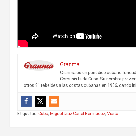
Granma
Granma es un periódico cubano fundado 
Comunista de Cuba. Su nombre proviene
otros 81 rebeldes a las costas cubanas en 1956, dando ini
Etiquetas:
Cuba
,
Miguel Díaz Canel Bermúdez
,
Visita