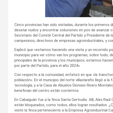
Cinco provincias han sido visitadas, durante los primeros día
desatar nudos y encontrar soluciones en pos de avanzar co
Secretario del Comité Central del Partido y Presidente de 
campesinos, directivos de empresas agroindustriales, y con
Explicó que «estamos haciendo una visita y un recorrido por
municipio para ver cómo van los programas, sobre todo, de
principales de la provincia y los municipios, estamos hacie
por parte del Partido, para el año 2024».
Con respecto a la comunidad, enfatizó en que «la transforma
población». En el municipio del norte villaclareño llegó a l
tecnología; y a la Casa de Abuelos Dionisio Rivero Montalv
benefician del centro están contentos.
En Cabaiguán fue a la finca Santa Gertrudis. Allí, Alex Raúl
están bloqueados, como todos; ellos logran resultados. ¿
visitó la finca perteneciente a la Empresa Agroindustrial 