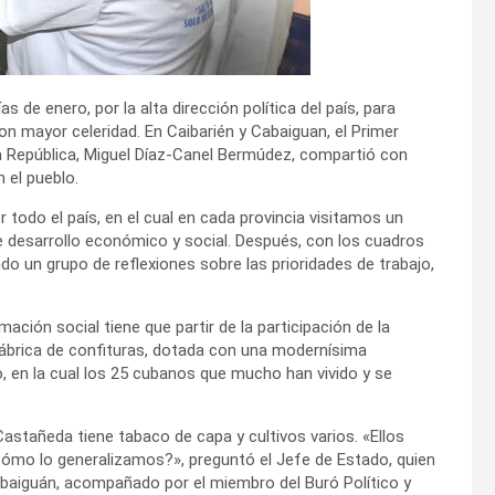
s de enero, por la alta dirección política del país, para
n mayor celeridad. En Caibarién y Cabaiguan, el Primer
la República, Miguel Díaz-Canel Bermúdez, compartió con
 el pueblo.
 todo el país, en el cual en cada provincia visitamos un
 desarrollo económico y social. Después, con los cuadros
ndo un grupo de reflexiones sobre las prioridades de trabajo,
ción social tiene que partir de la participación de la
a fábrica de confituras, dotada con una modernísima
o, en la cual los 25 cubanos que mucho han vivido y se
 Castañeda tiene tabaco de capa y cultivos varios. «Ellos
Cómo lo generalizamos?», preguntó el Jefe de Estado, quien
Cabaiguán, acompañado por el miembro del Buró Político y