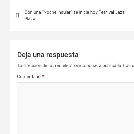
N
Con una “Noche insular” se inicia hoy Festival Jazz
a
Plaza
v
e
g
Deja una respuesta
a
Tu dirección de correo electrónico no será publicada.
Los 
Comentario
*
c
i
ó
n
d