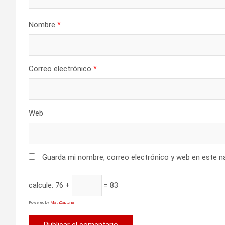
e
Nombre
*
e
n
t
Correo electrónico
*
r
a
Web
d
a
Guarda mi nombre, correo electrónico y web en este n
s
calcule:
76 +
= 83
Powered by
MathCaptcha