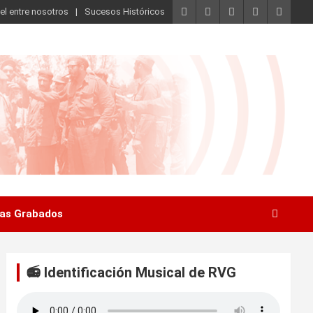
el entre nosotros
Sucesos Históricos
as Grabados
📻 Identificación Musical de RVG