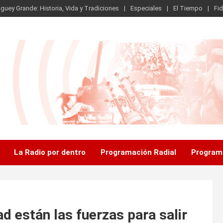
guey Grande: Historia, Vida y Tradiciones
Especiales
El Tiempo
Fid
.
La Radio por dentro
Programación Radial
Program
ad están las fuerzas para salir