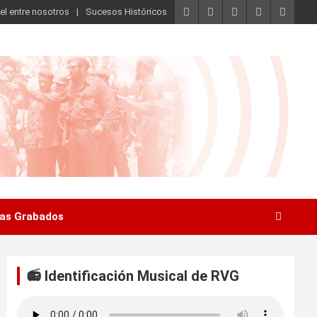
el entre nosotros
Sucesos Históricos
as Grabados
📻 Identificación Musical de RVG