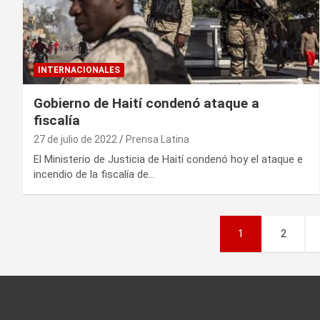
INTERNACIONALES
Gobierno de Haití condenó ataque a
fiscalía
27 de julio de 2022
Prensa Latina
El Ministerio de Justicia de Haití condenó hoy el ataque e
incendio de la fiscalía de…
P
1
2
a
g
i