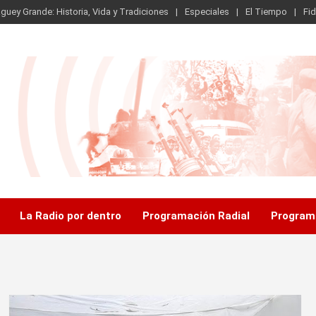
guey Grande: Historia, Vida y Tradiciones
Especiales
El Tiempo
Fid
.
La Radio por dentro
Programación Radial
Program