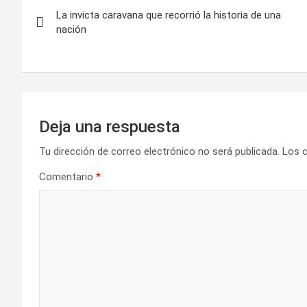
N
La invicta caravana que recorrió la historia de una
a
nación
v
e
g
Deja una respuesta
a
Tu dirección de correo electrónico no será publicada.
Los 
c
Comentario
*
i
ó
n
d