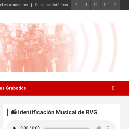
el entre nosotros
Sucesos Históricos
as Grabados
📻 Identificación Musical de RVG