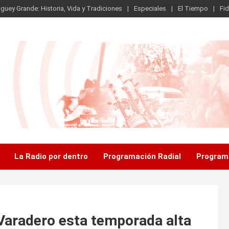
guey Grande: Historia, Vida y Tradiciones
Especiales
El Tiempo
Fid
.
La Radio por dentro
Programación Radial
Program
 Varadero esta temporada alta