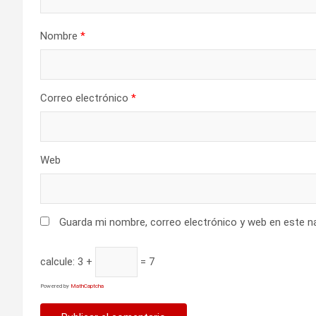
e
e
Nombre
*
n
t
Correo electrónico
*
r
a
Web
d
a
Guarda mi nombre, correo electrónico y web en este n
s
calcule:
3 +
= 7
Powered by
MathCaptcha