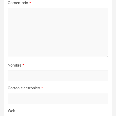
n
Comentario
*
d
e
e
n
t
r
a
Nombre
*
d
a
s
Correo electrónico
*
Web