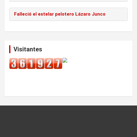
Falleció el estelar pelotero Lázaro Junco
Visitantes