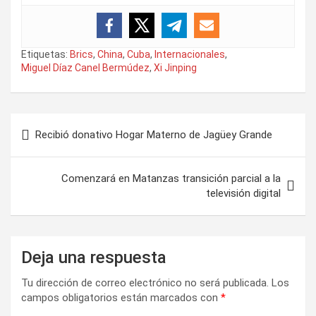
Etiquetas:
Brics
,
China
,
Cuba
,
Internacionales
,
Miguel Díaz Canel Bermúdez
,
Xi Jinping
N
Recibió donativo Hogar Materno de Jagüey Grande
a
v
Comenzará en Matanzas transición parcial a la
e
televisión digital
g
a
Deja una respuesta
c
i
Tu dirección de correo electrónico no será publicada.
Los
campos obligatorios están marcados con
*
ó