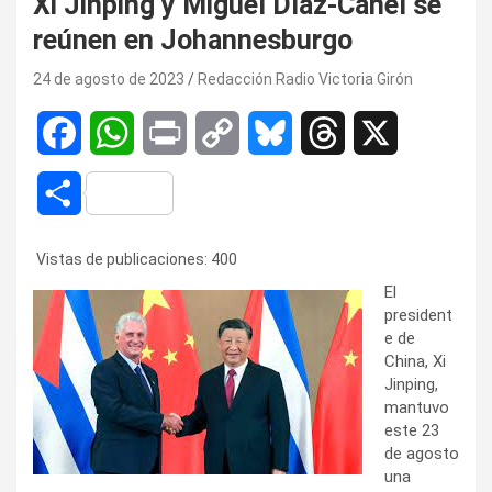
Xi Jinping y Miguel Díaz-Canel se
reúnen en Johannesburgo
24 de agosto de 2023
Redacción Radio Victoria Girón
F
W
P
C
B
T
X
a
h
r
o
l
h
C
c
a
i
p
u
r
o
Vistas de publicaciones:
400
e
t
n
y
e
e
m
El
b
s
t
L
s
a
president
p
e de
o
A
i
k
d
China, Xi
a
Jinping,
o
p
n
y
s
mantuvo
r
este 23
k
p
k
de agosto
t
una