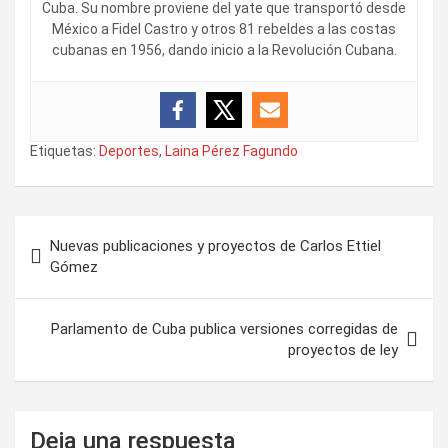
Cuba. Su nombre proviene del yate que transportó desde
México a Fidel Castro y otros 81 rebeldes a las costas
cubanas en 1956, dando inicio a la Revolución Cubana.
Etiquetas:
Deportes
,
Laina Pérez Fagundo
N
Nuevas publicaciones y proyectos de Carlos Ettiel
a
Gómez
v
e
Parlamento de Cuba publica versiones corregidas de
proyectos de ley
g
a
c
Deja una respuesta