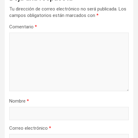
i
Tu dirección de correo electrónico no será publicada.
Los
ó
campos obligatorios están marcados con
*
n
Comentario
*
d
e
e
n
t
r
a
d
Nombre
*
a
s
Correo electrónico
*