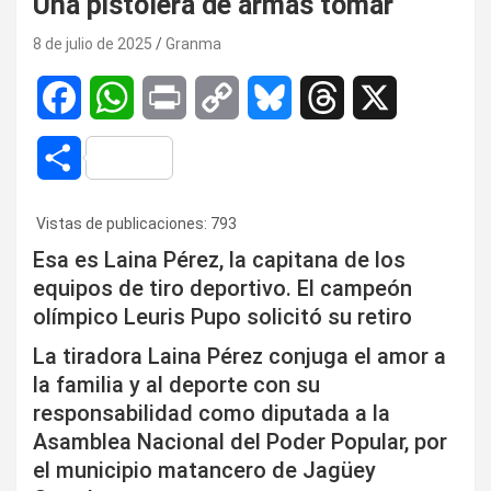
Una pistolera de armas tomar
8 de julio de 2025
Granma
F
W
P
C
B
T
X
a
h
r
o
l
h
C
c
a
i
p
u
r
o
Vistas de publicaciones:
793
e
t
n
y
e
e
m
Esa es Laina Pérez, la capitana de los
b
s
t
L
s
a
equipos de tiro deportivo. El campeón
p
olímpico Leuris Pupo solicitó su retiro
o
A
i
k
d
a
La tiradora Laina Pérez conjuga el amor a
o
p
n
y
s
r
la familia y al deporte con su
k
p
k
responsabilidad como diputada a la
t
Asamblea Nacional del Poder Popular, por
i
el municipio matancero de Jagüey