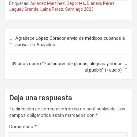
Etiquetas:
Adianez Martínez
,
Deportes
,
Dianelis Pérez
,
Jaguey Grande
,
Laina Pérez
,
Santiago 2023
N
Agradece López Obrador envío de médicos cubanos a
a
apoyar en Acapulco
v
e
39 años como “Portadores de glorias, alegrías y honor
al pueblo” (+audio)
g
a
c
Deja una respuesta
i
Tu dirección de correo electrónico no será publicada.
Los
ó
campos obligatorios están marcados con
*
n
Comentario
*
d