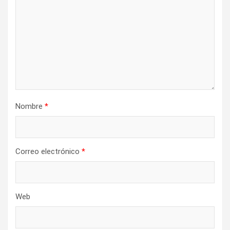
e
e
n
t
r
a
d
Nombre
*
a
s
Correo electrónico
*
Web