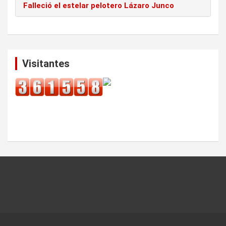
Falleció el estelar pelotero Lázaro Junco
Visitantes