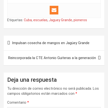
Etiquetas:
Cuba
,
escuelas
,
Jaguey Grande
,
pioneros
N
Impulsan cosecha de mangos en Jagüey Grande
a
v
Reincorporada la CTE Antonio Guiteras a la generación
e
g
a
Deja una respuesta
c
Tu dirección de correo electrónico no será publicada.
Los
i
campos obligatorios están marcados con
*
ó
Comentario
*