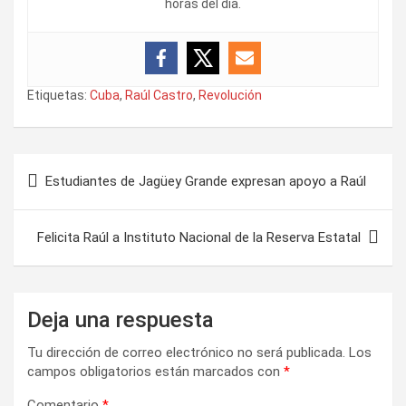
horas del día.
Etiquetas:
Cuba
,
Raúl Castro
,
Revolución
N
Estudiantes de Jagüey Grande expresan apoyo a Raúl
a
v
Felicita Raúl a Instituto Nacional de la Reserva Estatal
e
g
a
Deja una respuesta
c
Tu dirección de correo electrónico no será publicada.
Los
i
campos obligatorios están marcados con
*
ó
Comentario
*