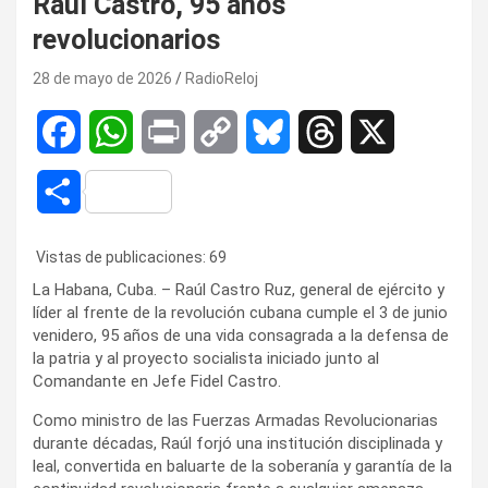
Raúl Castro, 95 años
revolucionarios
28 de mayo de 2026
RadioReloj
F
W
P
C
B
T
X
a
h
r
o
l
h
C
c
a
i
p
u
r
o
Vistas de publicaciones:
69
e
t
n
y
e
e
m
La Habana, Cuba. – Raúl Castro Ruz, general de ejército y
b
s
t
L
s
a
líder al frente de la revolución cubana cumple el 3 de junio
p
venidero, 95 años de una vida consagrada a la defensa de
o
A
i
k
d
la patria y al proyecto socialista iniciado junto al
a
Comandante en Jefe Fidel Castro.
o
p
n
y
s
r
Como ministro de las Fuerzas Armadas Revolucionarias
k
p
k
durante décadas, Raúl forjó una institución disciplinada y
t
leal, convertida en baluarte de la soberanía y garantía de la