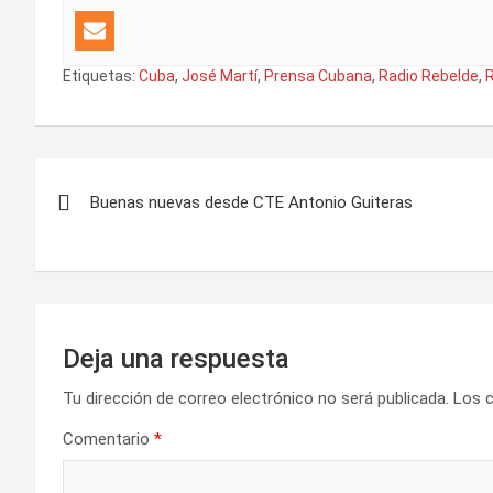
Etiquetas:
Cuba
,
José Martí
,
Prensa Cubana
,
Radio Rebelde
,
R
N
Buenas nuevas desde CTE Antonio Guiteras
a
v
e
g
Deja una respuesta
a
Tu dirección de correo electrónico no será publicada.
Los 
Comentario
*
c