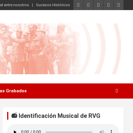
el entre nosotros
Sucesos Históricos
as Grabados
📻 Identificación Musical de RVG