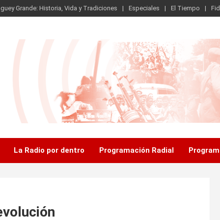
guey Grande: Historia, Vida y Tradiciones
Especiales
El Tiempo
Fid
.
La Radio por dentro
Programación Radial
Program
evolución