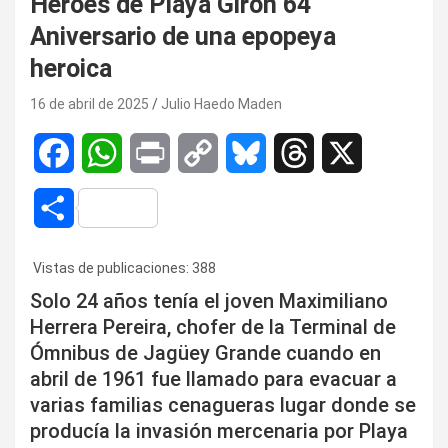
Héroes de Playa Girón 64
Aniversario de una epopeya
heroica
16 de abril de 2025
Julio Haedo Maden
F
W
P
C
B
T
X
a
h
r
o
l
h
C
c
a
i
p
u
r
o
Vistas de publicaciones:
388
e
t
n
y
e
e
m
Solo 24 años tenía el joven Maximiliano
b
s
t
L
s
a
Herrera Pereira, chofer de la Terminal de
p
Ómnibus de Jagüey Grande cuando en
o
A
i
k
d
a
abril de 1961 fue llamado para evacuar a
o
p
n
y
s
varias familias cenagueras lugar donde se
r
producía la invasión mercenaria por Playa
k
p
k
t