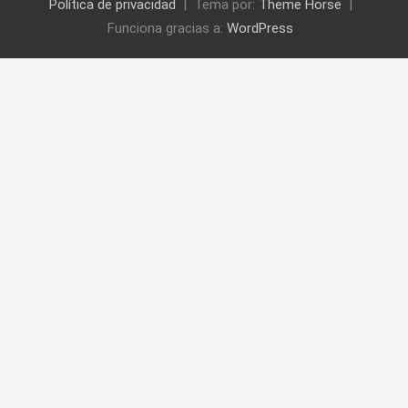
Política de privacidad
Tema por:
Theme Horse
Funciona gracias a:
WordPress