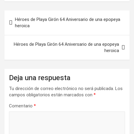
N
Héroes de Playa Girón 64 Aniversario de una epopeya
a
heroica
v
e
Héroes de Playa Girón 64 Aniversario de una epopeya
heroica
g
a
c
Deja una respuesta
i
Tu dirección de correo electrónico no será publicada.
Los
ó
campos obligatorios están marcados con
*
n
Comentario
*
d
e
e