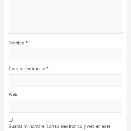
n
t
r
a
d
Nombre
*
a
s
Correo electrónico
*
Web
Guarda mi nombre, correo electrónico y web en este