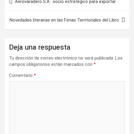
Aerovaradero S.A.: socio estratégico para exportar
a
v
Novedades literarias en las Ferias Territoriales del Libro
e
g
a
Deja una respuesta
c
Tu dirección de correo electrónico no será publicada.
Los
i
campos obligatorios están marcados con
*
ó
Comentario
*
n
d
e
e
n
t