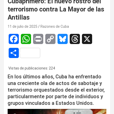
Cubaprimero: El nuevo rostro del
terrorismo contra La Mayor de las
Antillas
11 de julio de 2025
Razones de Cuba
F
W
P
C
B
T
X
a
h
r
o
l
h
C
c
a
i
p
u
r
o
Vistas de publicaciones:
224
e
t
n
y
e
e
m
En los últimos años, Cuba ha enfrentado
b
s
t
L
s
a
una creciente ola de actos de sabotaje y
p
terrorismo orquestados desde el exterior,
o
A
i
k
d
a
particularmente por parte de individuos y
o
p
n
y
s
grupos vinculados a Estados Unidos.
r
k
p
k
t