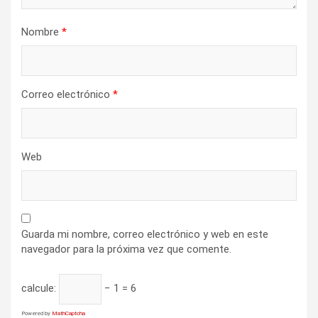
r
Nombre
*
a
d
a
Correo electrónico
*
s
Web
Guarda mi nombre, correo electrónico y web en este
navegador para la próxima vez que comente.
calcule:
− 1 = 6
Powered by
MathCaptcha