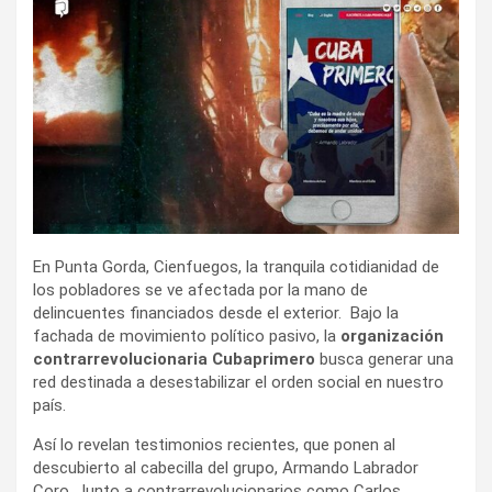
i
r
En Punta Gorda, Cienfuegos, la tranquila cotidianidad de
los pobladores se ve afectada por la mano de
delincuentes financiados desde el exterior. Bajo la
fachada de movimiento político pasivo, la
organización
contrarrevolucionaria Cubaprimero
busca generar una
red destinada a desestabilizar el orden social en nuestro
país.
Así lo revelan testimonios recientes, que ponen al
descubierto al cabecilla del grupo, Armando Labrador
Coro. Junto a contrarrevolucionarios como Carlos