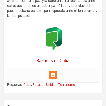
atentan contra la paz y la soberanía. La resistencia ante
estas acciones es un deber patriótico, y la unidad del
pueblo cubano es la mejor respuesta ante el terrorismo y
la manipulación.
Razones de Cuba
Etiquetas:
Cuba
,
Estados Unidos
,
Terrorismo
N