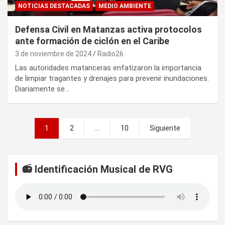
NOTICIAS DESTACADAS
MEDIO AMBIENTE
Defensa Civil en Matanzas activa protocolos
ante formación de ciclón en el Caribe
3 de noviembre de 2024
Radio26
Las autoridades matanceras enfatizaron la importancia
de limpiar tragantes y drenajes para prevenir inundaciones.
Diariamente se…
P
1
2
…
10
Siguiente
a
g
📻 Identificación Musical de RVG
i
n
a
c