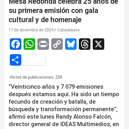
Mesa Redonda celebra 25 años de
su primera emisión con gala
cultural y de homenaje
17 de diciembre de 2024
Cubadebate
F
W
P
C
B
T
X
a
h
r
o
l
h
C
c
a
i
p
u
r
o
Vistas de publicaciones:
258
e
t
n
y
e
e
m
“Veinticinco años y 7 079 emisiones
b
s
t
L
s
a
después estamos aquí. Ha sido un tiempo
p
fecundo de creación y batalla, de
o
A
i
k
d
a
búsqueda y transformación permanente”,
o
p
n
y
s
afirmó este lunes Randy Alonso Falcón,
r
director general de IDEAS Multimedios, en
k
p
k
t