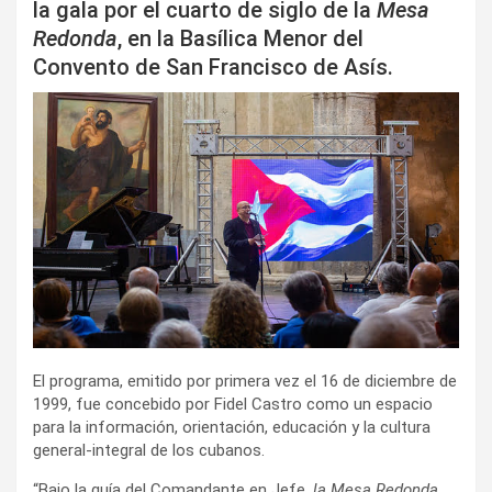
la gala por el cuarto de siglo de la
Mesa
Redonda
, en la Basílica Menor del
i
Convento de San Francisco de Asís.
r
El programa, emitido por primera vez el 16 de diciembre de
1999, fue concebido por Fidel Castro como un espacio
para la información, orientación, educación y la cultura
general-integral de los cubanos.
“Bajo la guía del Comandante en Jefe,
la Mesa Redonda