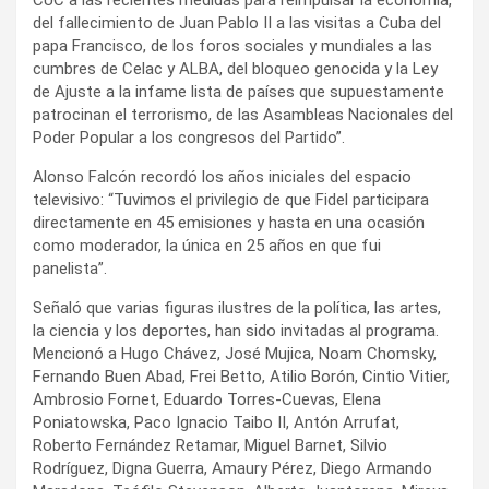
CUC a las recientes medidas para reimpulsar la economía,
del fallecimiento de Juan Pablo II a las visitas a Cuba del
papa Francisco, de los foros sociales y mundiales a las
cumbres de Celac y ALBA, del bloqueo genocida y la Ley
de Ajuste a la infame lista de países que supuestamente
patrocinan el terrorismo, de las Asambleas Nacionales del
Poder Popular a los congresos del Partido”.
Alonso Falcón recordó los años iniciales del espacio
televisivo: “Tuvimos el privilegio de que Fidel participara
directamente en 45 emisiones y hasta en una ocasión
como moderador, la única en 25 años en que fui
panelista”.
Señaló que varias figuras ilustres de la política, las artes,
la ciencia y los deportes, han sido invitadas al programa.
Mencionó a Hugo Chávez, José Mujica, Noam Chomsky,
Fernando Buen Abad, Frei Betto, Atilio Borón, Cintio Vitier,
Ambrosio Fornet, Eduardo Torres-Cuevas, Elena
Poniatowska, Paco Ignacio Taibo II, Antón Arrufat,
Roberto Fernández Retamar, Miguel Barnet, Silvio
Rodríguez, Digna Guerra, Amaury Pérez, Diego Armando