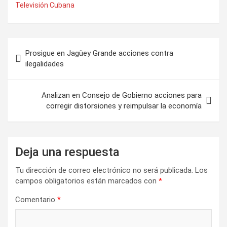
Televisión Cubana
N
Prosigue en Jagüey Grande acciones contra
a
ilegalidades
v
e
Analizan en Consejo de Gobierno acciones para
corregir distorsiones y reimpulsar la economía
g
a
c
Deja una respuesta
i
Tu dirección de correo electrónico no será publicada.
Los
ó
campos obligatorios están marcados con
*
n
Comentario
*
d
e