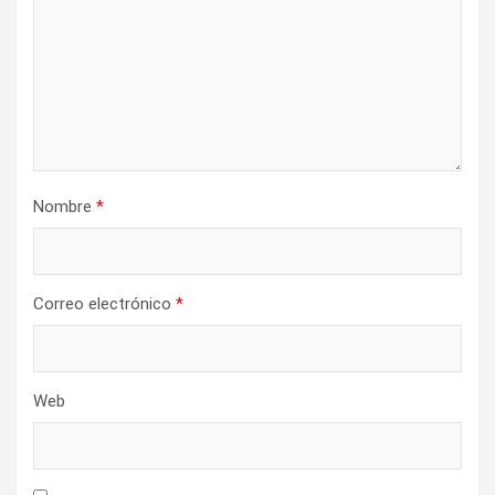
e
n
t
r
a
d
Nombre
*
a
s
Correo electrónico
*
Web