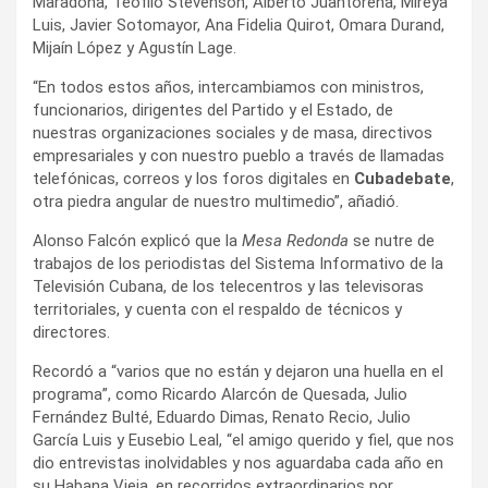
Maradona, Teófilo Stevenson, Alberto Juantorena, Mireya
Luis, Javier Sotomayor, Ana Fidelia Quirot, Omara Durand,
Mijaín López y Agustín Lage.
“En todos estos años, intercambiamos con ministros,
funcionarios, dirigentes del Partido y el Estado, de
nuestras organizaciones sociales y de masa, directivos
empresariales y con nuestro pueblo a través de llamadas
telefónicas, correos y los foros digitales en
Cubadebate
,
otra piedra angular de nuestro multimedio”, añadió.
Alonso Falcón explicó que la
Mesa Redonda
se nutre de
trabajos de los periodistas del Sistema Informativo de la
Televisión Cubana, de los telecentros y las televisoras
territoriales, y cuenta con el respaldo de técnicos y
directores.
Recordó a “varios que no están y dejaron una huella en el
programa”, como Ricardo Alarcón de Quesada, Julio
Fernández Bulté, Eduardo Dimas, Renato Recio, Julio
García Luis y Eusebio Leal, “el amigo querido y fiel, que nos
dio entrevistas inolvidables y nos aguardaba cada año en
su Habana Vieja, en recorridos extraordinarios por