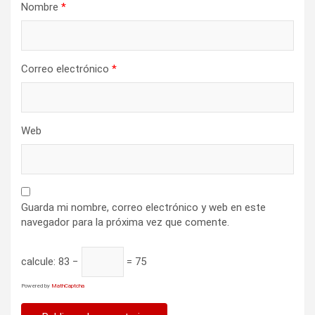
d
Nombre
*
a
s
Correo electrónico
*
Web
Guarda mi nombre, correo electrónico y web en este
navegador para la próxima vez que comente.
calcule:
83 −
= 75
Powered by
MathCaptcha