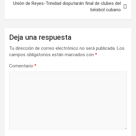
e
Unión de Reyes-Trinidad disputarán final de clubes del
béisbol cubano
g
a
c
Deja una respuesta
i
Tu dirección de correo electrónico no será publicada.
Los
ó
campos obligatorios están marcados con
*
n
Comentario
*
d
e
e
n
t
r
a