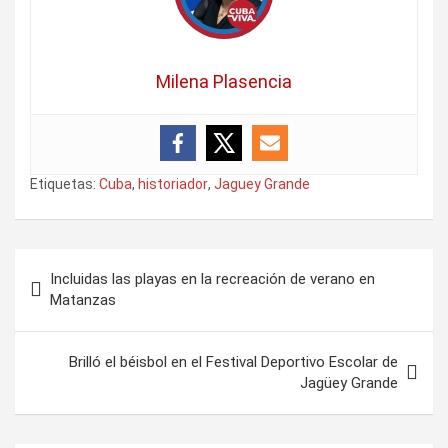
Milena Plasencia
Etiquetas:
Cuba
,
historiador
,
Jaguey Grande
N
Incluidas las playas en la recreación de verano en
a
Matanzas
v
e
Brilló el béisbol en el Festival Deportivo Escolar de
Jagüey Grande
g
a