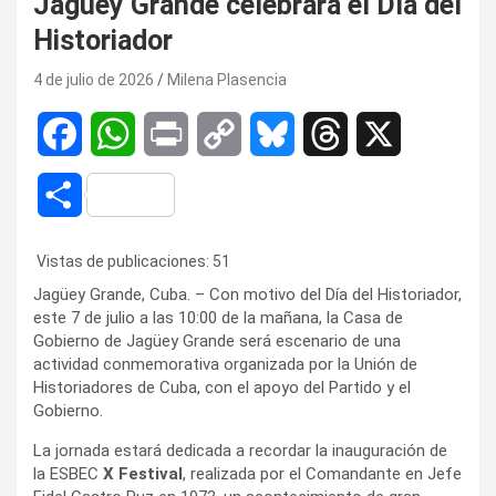
Jagüey Grande celebrará el Día del
Historiador
4 de julio de 2026
Milena Plasencia
F
W
P
C
B
T
X
a
h
r
o
l
h
C
c
a
i
p
u
r
o
Vistas de publicaciones:
51
e
t
n
y
e
e
m
Jagüey Grande, Cuba. – Con motivo del Día del Historiador,
b
s
t
L
s
a
este 7 de julio a las 10:00 de la mañana, la Casa de
p
Gobierno de Jagüey Grande será escenario de una
o
A
i
k
d
actividad conmemorativa organizada por la Unión de
a
Historiadores de Cuba, con el apoyo del Partido y el
o
p
n
y
s
Gobierno.
r
k
p
k
La jornada estará dedicada a recordar la inauguración de
t
la ESBEC
X Festival
, realizada por el Comandante en Jefe