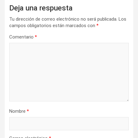
c
Deja una respuesta
i
Tu dirección de correo electrónico no será publicada.
Los
ó
campos obligatorios están marcados con
*
n
Comentario
*
d
e
e
n
t
r
a
d
Nombre
*
a
s