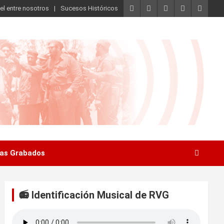
el entre nosotros
Sucesos Históricos
as Grabados
📻 Identificación Musical de RVG