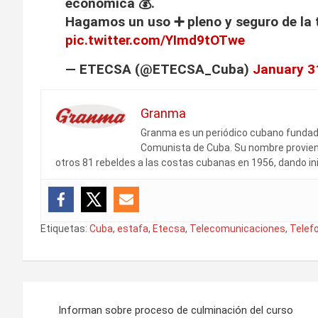
económica 💰.
Hagamos un uso ➕ pleno y seguro de la t
pic.twitter.com/YImd9tOTwe
— ETECSA (@ETECSA_Cuba)
January 3
Granma
Granma es un periódico cubano fundado 
Comunista de Cuba. Su nombre proviene
otros 81 rebeldes a las costas cubanas en 1956, dando ini
Etiquetas:
Cuba
,
estafa
,
Etecsa
,
Telecomunicaciones
,
Telef
N
Informan sobre proceso de culminación del curso