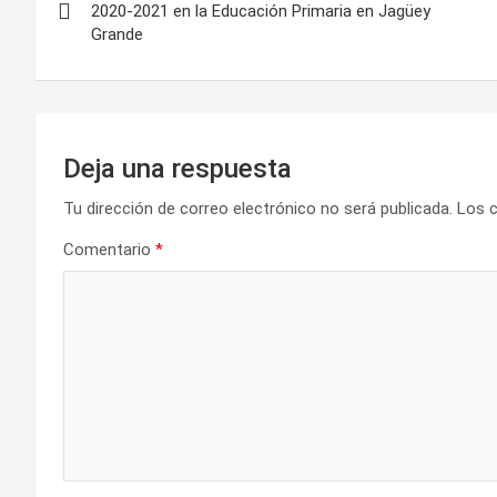
a
2020-2021 en la Educación Primaria en Jagüey
Grande
v
e
g
Deja una respuesta
a
Tu dirección de correo electrónico no será publicada.
Los 
c
Comentario
*
i
ó
n
d
e