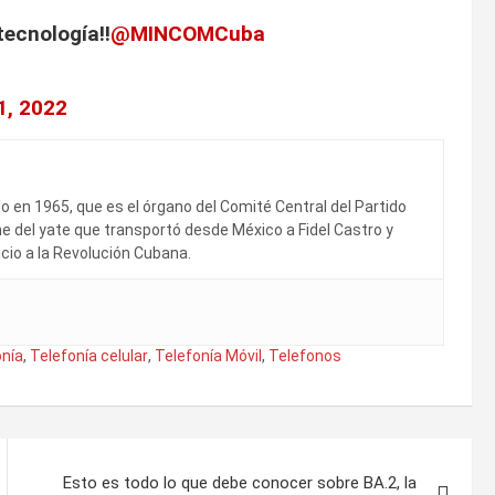
ecnología‼️
@MINCOMCuba
1, 2022
en 1965, que es el órgano del Comité Central del Partido
 del yate que transportó desde México a Fidel Castro y
cio a la Revolución Cubana.
onía
,
Telefonía celular
,
Telefonía Móvil
,
Telefonos
Esto es todo lo que debe conocer sobre BA.2, la