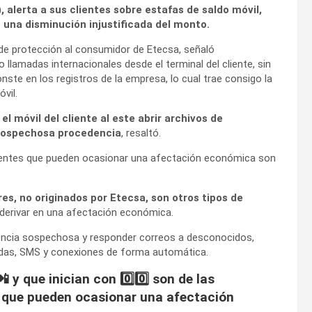
, alerta a sus clientes sobre estafas de saldo móvil,
o una disminución injustificada del monto.
de protección al consumidor de Etecsa, señaló
 llamadas internacionales desde el terminal del cliente, sin
nste en los registros de la empresa, lo cual trae consigo la
vil.
l móvil del cliente al este abrir archivos de
 sospechosa procedencia
, resaltó.
uentes que pueden ocasionar una afectación económica son
res, no originados por Etecsa, son otros tipos de
y derivar en una afectación económica.
edencia sospechosa y responder correos a desconocidos,
adas, SMS y conexiones de forma automática.
 y que inician con 0️⃣0️⃣ son de las
que pueden ocasionar una afectación