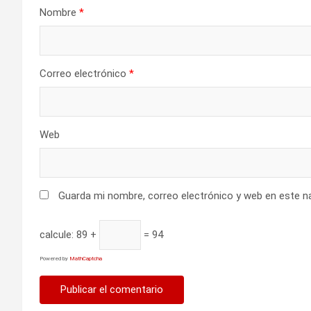
e
Nombre
*
n
t
Correo electrónico
*
r
a
Web
d
a
Guarda mi nombre, correo electrónico y web en este n
s
calcule:
89 +
= 94
Powered by
MathCaptcha