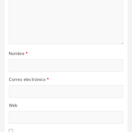
e
e
n
t
r
a
Nombre
*
d
a
s
Correo electrónico
*
Web