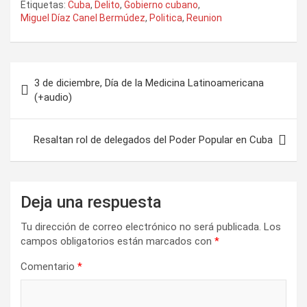
Etiquetas:
Cuba
,
Delito
,
Gobierno cubano
,
Miguel Díaz Canel Bermúdez
,
Politica
,
Reunion
N
3 de diciembre, Día de la Medicina Latinoamericana
a
(+audio)
v
e
Resaltan rol de delegados del Poder Popular en Cuba
g
a
Deja una respuesta
c
i
Tu dirección de correo electrónico no será publicada.
Los
campos obligatorios están marcados con
*
ó
n
Comentario
*
d