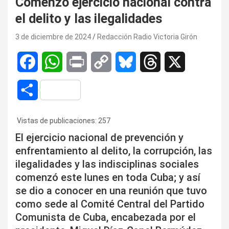
Comenzó ejercicio nacional contra
el delito y las ilegalidades
3 de diciembre de 2024
Redacción Radio Victoria Girón
F
W
P
C
B
T
X
a
h
r
o
l
h
C
c
a
i
p
u
r
o
Vistas de publicaciones:
257
e
t
n
y
e
e
m
El ejercicio nacional de prevención y
b
s
t
L
s
a
enfrentamiento al delito, la corrupción, las
p
ilegalidades y las indisciplinas sociales
o
A
i
k
d
a
comenzó este lunes en toda Cuba; y así
o
p
n
y
s
se dio a conocer en una reunión que tuvo
r
como sede al Comité Central del Partido
k
p
k
t
Comunista de Cuba, encabezada por el