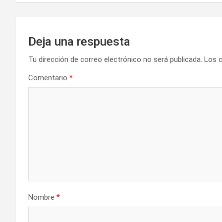
v
e
g
Deja una respuesta
a
Tu dirección de correo electrónico no será publicada.
Los 
Comentario
*
c
i
ó
n
d
e
Nombre
*
e