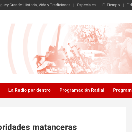
guey Grande: Historia, Vida y Tradiciones
Especiales
El Tiempo
Fid
.
La Radio por dentro
Programación Radial
Program
toridades matanceras