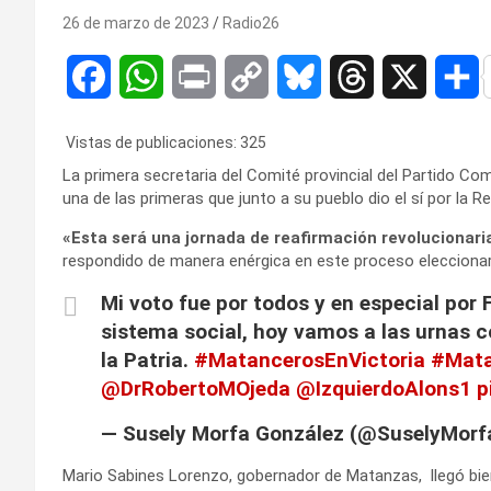
26 de marzo de 2023
Radio26
F
W
P
C
B
T
X
C
a
h
r
o
l
h
o
Vistas de publicaciones:
325
c
a
i
p
u
r
La primera secretaria del Comité provincial del Partido C
una de las primeras que junto a su pueblo dio el sí por la R
e
t
n
y
e
e
p
«Esta será una jornada de reafirmación revolucionari
b
s
t
L
s
a
a
respondido de manera enérgica en este proceso eleccionar
o
A
i
k
d
r
Mi voto fue por todos y en especial por F
sistema social, hoy vamos a las urnas c
o
p
n
y
s
t
la Patria.
#MatancerosEnVictoria
#Mat
k
p
k
i
@DrRobertoMOjeda
@IzquierdoAlons1
p
r
— Susely Morfa González (@SuselyMor
Mario Sabines Lorenzo, gobernador de Matanzas, llegó bien