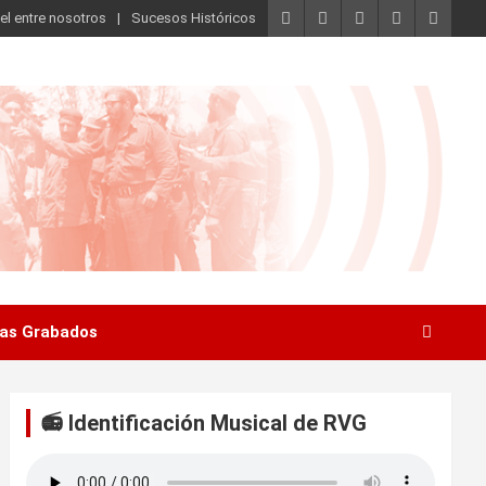
el entre nosotros
Sucesos Históricos
as Grabados
📻 Identificación Musical de RVG