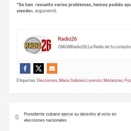
“Se han resuelto varios problemas, hemos podido ayud
siendo»
, argumentó.
Radio26
CMGW|Radio26| La Radio de tu corazón
Etiquetas:
Elecciones
,
Mario Sabines Lorenzo
,
Matanzas
,
Pod
N
Presidente cubano ejerce su derecho al voto en
a
elecciones nacionales