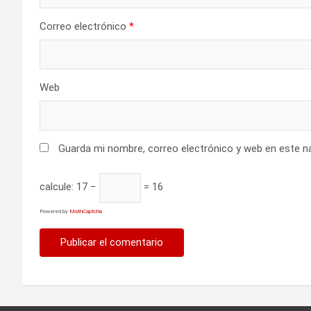
n
t
Correo electrónico
*
r
a
Web
d
a
Guarda mi nombre, correo electrónico y web en este n
s
calcule:
17 −
= 16
Powered by
MathCaptcha