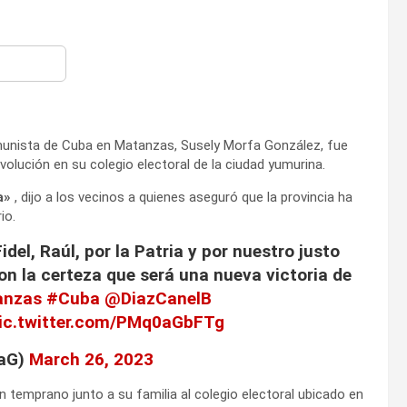
m
omunista de Cuba en Matanzas, Susely Morfa González, fue
evolución en su colegio electoral de la ciudad yumurina.
a»
, dijo a los vecinos a quienes aseguró que la provincia ha
io.
idel, Raúl, por la Patria y por nuestro justo
on la certeza que será una nueva victoria de
anzas
#Cuba
@DiazCanelB
ic.twitter.com/PMq0aGbFTg
faG)
March 26, 2023
 temprano junto a su familia al colegio electoral ubicado en