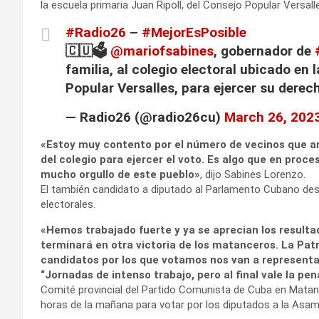
la escuela primaria Juan Ripoll, del Consejo Popular Versal
#Radio26
–
#MejorEsPosible
🇨🇺🗳️
@mariofsabines
, gobernador de
familia, al colegio electoral ubicado en 
Popular Versalles, para ejercer su dere
— Radio26 (@radio26cu)
March 26, 202
«Estoy muy contento por el número de vecinos que an
del colegio para ejercer el voto. Es algo que en proce
mucho orgullo de este pueblo»
, dijo Sabines Lorenzo.
El también candidato a diputado al Parlamento Cubano des
electorales.
«Hemos trabajado fuerte y ya se aprecian los resultad
terminará en otra victoria de los matanceros. La Pat
candidatos por los que votamos nos van a represent
“Jornadas de intenso trabajo, pero al final vale la pen
Comité provincial del Partido Comunista de Cuba en Matanza
horas de la mañana para votar por los diputados a la Asam