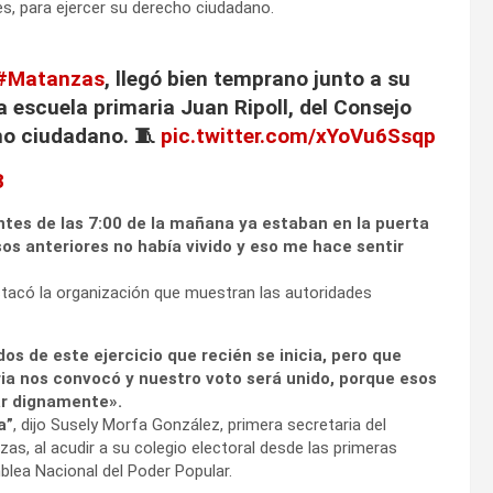
les, para ejercer su derecho ciudadano.
#Matanzas
, llegó bien temprano junto a su
la escuela primaria Juan Ripoll, del Consejo
cho ciudadano. 🧵
pic.twitter.com/xYoVu6Ssqp
3
tes de las 7:00 de la mañana ya estaban en la puerta
sos anteriores no había vivido y eso me hace sentir
tacó la organización que muestran las autoridades
os de este ejercicio que recién se inicia, pero que
ria nos convocó y nuestro voto será unido, porque esos
ar dignamente».
a”
, dijo Susely Morfa González, primera secretaria del
s, al acudir a su colegio electoral desde las primeras
blea Nacional del Poder Popular.