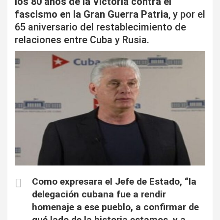
los 80 años de la Victoria contra el
i
fascismo en la Gran Guerra Patria
, y por el
r
65 aniversario del restablecimiento de
relaciones entre Cuba y Rusia.
Como expresara el Jefe de Estado, “la
delegación cubana fue a rendir
homenaje a ese pueblo, a confirmar de
qué lado de la historia estamos, y a