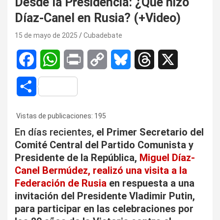
Desde la Presidencia: ¿Qué hizo
Díaz-Canel en Rusia? (+Video)
15 de mayo de 2025
Cubadebate
F
W
P
C
B
T
X
a
h
r
o
l
h
C
c
a
i
p
u
r
o
Vistas de publicaciones:
195
e
t
n
y
e
e
m
En días recientes,
el Primer Secretario del
b
s
t
L
s
a
Comité Central del Partido Comunista y
p
Presidente de la República,
Miguel Díaz-
o
A
i
k
d
a
Canel Bermúdez, realizó una visita a la
o
p
n
y
s
Federación de Rusia
en respuesta a una
r
invitación del Presidente Vladimir Putin,
k
p
k
t
para participar en las celebraciones por