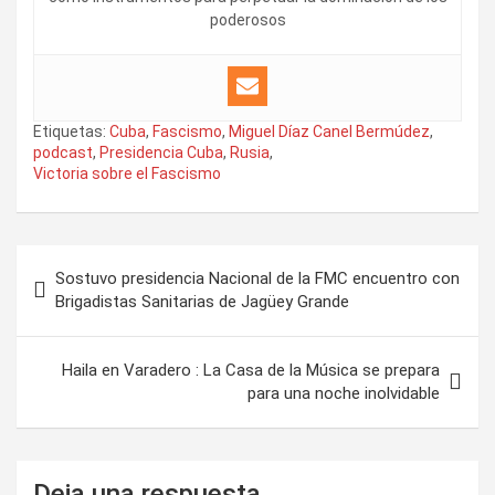
poderosos
Etiquetas:
Cuba
,
Fascismo
,
Miguel Díaz Canel Bermúdez
,
podcast
,
Presidencia Cuba
,
Rusia
,
Victoria sobre el Fascismo
N
Sostuvo presidencia Nacional de la FMC encuentro con
a
Brigadistas Sanitarias de Jagüey Grande
v
e
Haila en Varadero : La Casa de la Música se prepara
para una noche inolvidable
g
a
c
Deja una respuesta