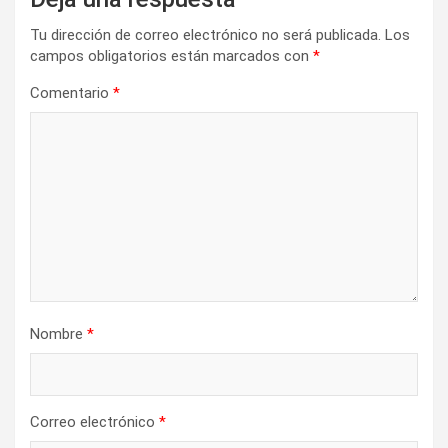
i
Tu dirección de correo electrónico no será publicada.
Los
ó
campos obligatorios están marcados con
*
n
Comentario
*
d
e
e
n
t
r
a
d
Nombre
*
a
s
Correo electrónico
*