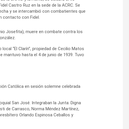
Fidel Castro Ruz en la sede de la ACRC. Se
fecha y se intercambió con combatientes que
n contacto con Fidel.
genio Josefita), muere en combate contra los
onzález.
 local “El Clarín”, propiedad de Cecilio Matos
e mantuvo hasta el 4 de junio de 1939. Tuvo
ción Católica en sesión solemne celebrada
oquial San José. Integraban la Junta: Digna
risti de Carrasco, Norma Méndez Martínez,
 presbítero Orlando Espinosa Ceballos y