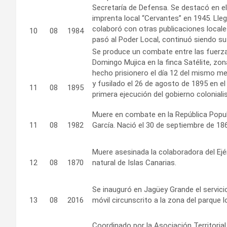
Secretaría de Defensa. Se destacó en el 
imprenta local “Cervantes” en 1945. Llegó
colaboró con otras publicaciones local
10
08
1984
pasó al Poder Local, continuó siendo su
Se produce un combate entre las fuerza
Domingo Mujica en la finca Satélite, zo
hecho prisionero el día 12 del mismo m
y fusilado el 26 de agosto de 1895 en el
11
08
1895
primera ejecución del gobierno colonialis
Muere en combate en la República Popul
11
08
1982
García. Nació el 30 de septiembre de 18
Muere asesinada la colaboradora del Ejé
12
08
1870
natural de Islas Canarias.
Se inauguró en Jagüey Grande el servicio
13
08
2016
móvil circunscrito a la zona del parque l
Coordinado por la Asociación Territorial