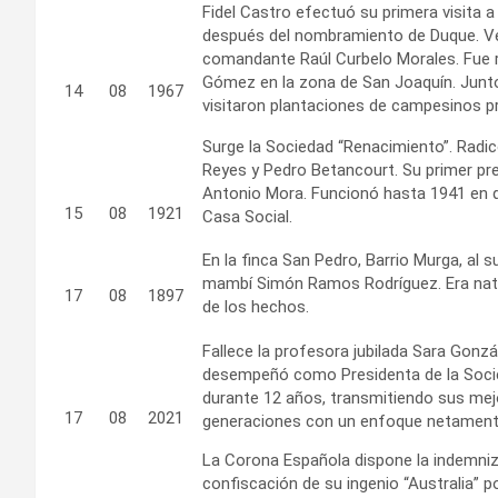
Fidel Castro efectuó su primera visita a
después del nombramiento de Duque. Ven
comandante Raúl Curbelo Morales. Fue r
Gómez en la zona de San Joaquín. Junto
14
08
1967
visitaron plantaciones de campesinos p
Surge la Sociedad “Renacimiento”. Radicó
Reyes y Pedro Betancourt. Su primer pre
Antonio Mora. Funcionó hasta 1941 en 
15
08
1921
Casa Social.
En la finca San Pedro, Barrio Murga, al
mambí Simón Ramos Rodríguez. Era natur
17
08
1897
de los hechos.
Fallece la profesora jubilada Sara Gonzá
desempeñó como Presidenta de la Socie
durante 12 años, transmitiendo sus mejo
17
08
2021
generaciones con un enfoque netament
La Corona Española dispone la indemniz
confiscación de su ingenio “Australia” 