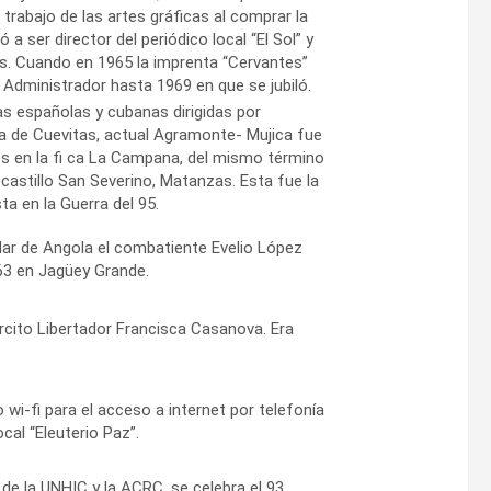
trabajo de las artes gráficas al comprar la
 a ser director del periódico local “El Sol” y
es. Cuando en 1965 la imprenta “Cervantes”
 Administrador hasta 1969 en que se jubiló.
s españolas y cubanas dirigidas por
na de Cuevitas, actual Agramonte- Mujica fue
es en la fi ca La Campana, del mismo término
 castillo San Severino, Matanzas. Esta fue la
ta en la Guerra del 95.
ar de Angola el combatiente Evelio López
63 en Jagüey Grande.
rcito Libertador Francisca Casanova. Era
 wi-fi para el acceso a internet por telefonía
ocal “Eleuterio Paz”.
 de la UNHIC y la ACRC, se celebra el 93