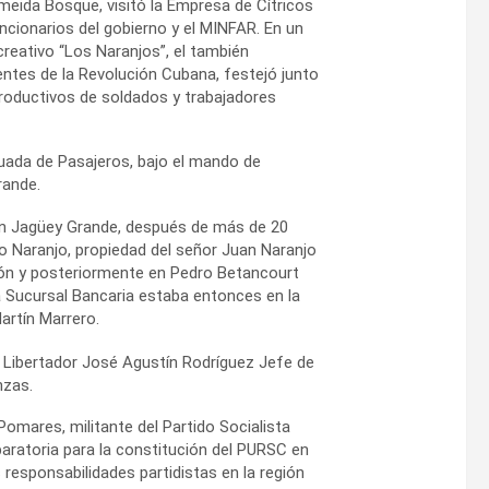
meida Bosque, visitó la Empresa de Cítricos
uncionarios del gobierno y el MINFAR. En un
reativo “Los Naranjos”, el también
ntes de la Revolución Cubana, festejó junto
 productivos de soldados y trabajadores
ada de Pasajeros, bajo el mando de
rande.
 en Jagüey Grande, después de más de 20
o Naranjo, propiedad del señor Juan Naranjo
ón y posteriormente en Pedro Betancourt
a Sucursal Bancaria estaba entonces en la
rtín Marrero.
 Libertador José Agustín Rodríguez Jefe de
nzas.
Pomares, militante del Partido Socialista
paratoria para la constitución del PURSC en
esponsabilidades partidistas en la región