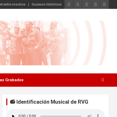
el entre nosotros
Sucesos Históricos
as Grabados
📻 Identificación Musical de RVG