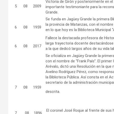
Victoria de Girón y posteriormente en el
5
08
2009
importante testimoniante para la reconst
Grande.
Se funda en Jagüey Grande la primera Bib
la provincia de Matanzas, con el nombre
6
08
1959
en lo que hoy es la Biblioteca Municipal
Fallece la destacada profesora de Histor
larga trayectoria docente destacándose
6
08
2017
a la que dedicó largos años de su vida la
Se oficializa en Jagüey Grande la primera 
con el nombre de “Frank País”. El prime
Arévalo, dictó una Resolución en la que
Avelino Rodríguez Pérez, como responsab
la Biblioteca Pública. Así consta en el 
secretario de la administración municipal
7
08
1959
descrita.
El coronel José Roque al frente de sus 
7
08
1896