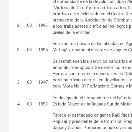
El comandante de la Revolución, Juan Al
“Victoria de Girón” junto a otros altos f
emotivo acto celebrado en el Centro Rec
presidente de la Asociación de Combatie
2
08
1996
a los trabajadores citrícolas los logros
civiles de la entidad.
Fuerzas mambisas de las alzadas en Agu
3
08
1895
Matagás, operan al sureste de Jagüey G
Se restablecen los servicios bancarios
años de interrupción. Se denominó Banc
Herrera que mantenía sucursales en Col
con una oficina central en Jovellanos. L
3
08
1947
calle Mora No. 317 e/Máximo Gómez y Ma
Es designado el comandante del Ejército
4
08
1898
Estado Mayor de la Brigada Sur de Mata
Fallece el destacado dirigente Raúl Ríos 
Popular y presidente de la Comisión Pre
Jagüey Grande. Pomares ocupó diversas r