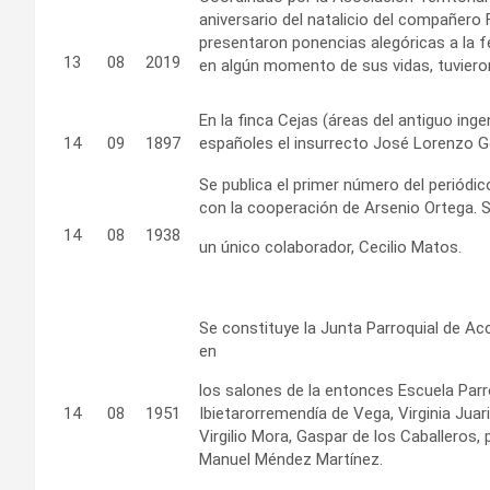
aniversario del natalicio del compañero 
presentaron ponencias alegóricas a la 
13
08
2019
en algún momento de sus vidas, tuviero
En la finca Cejas (áreas del antiguo in
14
09
1897
españoles el insurrecto José Lorenzo G
Se publica el primer número del periódico
con la cooperación de Arsenio Ortega. S
14
08
1938
un único colaborador, Cecilio Matos.
Se constituye la Junta Parroquial de Ac
en
los salones de la entonces Escuela Parr
14
08
1951
Ibietarorremendía de Vega, Virginia Jua
Virgilio Mora, Gaspar de los Caballeros,
Manuel Méndez Martínez.