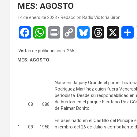
MES: AGOSTO
14 de enero de 2023
Redacción Radio Victoria Girón
F
W
P
C
B
T
X
C
a
h
r
o
l
h
o
Vistas de publicaciones:
265
c
a
i
p
u
r
MES: AGOSTO
e
t
n
y
e
e
p
b
s
t
L
s
a
a
Nace en Jagüey Grande el primer histor
Rodríguez Martínez quien fuera Venerable
o
A
i
k
d
r
periodista. Desde su responsabilidad en
de bustos en el parque Eleuterio Paz G
1
08
1888
o
p
n
y
s
t
de Palmar Bonito.
k
p
k
i
Es asesinado en el Castillo del Príncipe 
1
08
1958
miembro del 26 de Julio y combatiente de
r