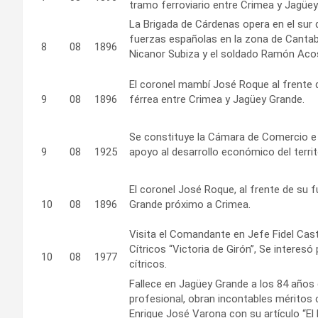
tramo ferroviario entre Crimea y Jagüey 
La Brigada de Cárdenas opera en el sur 
fuerzas españolas en la zona de Cantab
8
08
1896
Nicanor Subiza y el soldado Ramón Aco
El coronel mambí José Roque al frente de
9
08
1896
férrea entre Crimea y Jagüey Grande.
Se constituye la Cámara de Comercio e 
9
08
1925
apoyo al desarrollo económico del terr
El coronel José Roque, al frente de su f
10
08
1896
Grande próximo a Crimea.
Visita el Comandante en Jefe Fidel Cast
Cítricos “Victoria de Girón”, Se interesó
10
08
1977
cítricos.
Fallece en Jagüey Grande a los 84 años
profesional, obran incontables méritos
Enrique José Varona con su artículo “El 