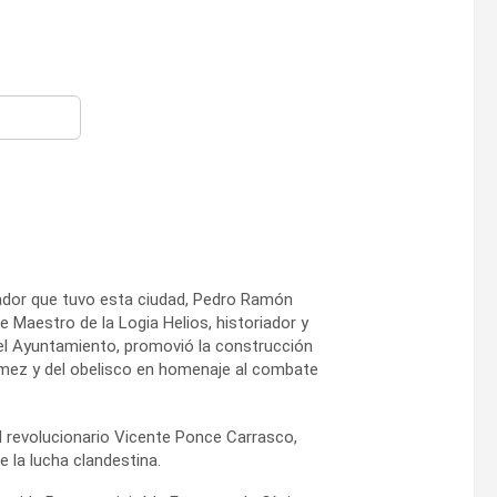
m
iador que tuvo esta ciudad, Pedro Ramón
 Maestro de la Logia Helios, historiador y
 el Ayuntamiento, promovió la construcción
ómez y del obelisco en homenaje al combate
el revolucionario Vicente Ponce Carrasco,
 la lucha clandestina.