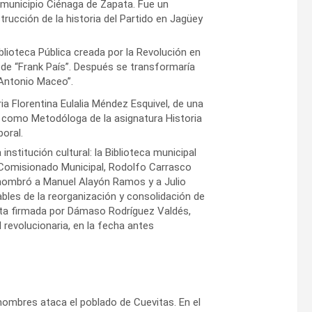
 municipio Ciénaga de Zapata. Fue un
rucción de la historia del Partido en Jagüey
lioteca Pública creada por la Revolución en
 de “Frank País”. Después se transformaría
 “Antonio Maceo”.
ia Florentina Eulalia Méndez Esquivel, de una
 como Metodóloga de la asignatura Historia
boral.
institución cultural: la Biblioteca municipal
r Comisionado Municipal, Rodolfo Carrasco
 nombró a Manuel Alayón Ramos y a Julio
les de la reorganización y consolidación de
Acta firmada por Dámaso Rodríguez Valdés,
 revolucionaria, en la fecha antes
hombres ataca el poblado de Cuevitas. En el