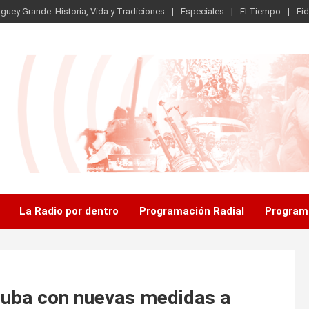
guey Grande: Historia, Vida y Tradiciones
Especiales
El Tiempo
Fid
.
La Radio por dentro
Programación Radial
Program
Cuba con nuevas medidas a