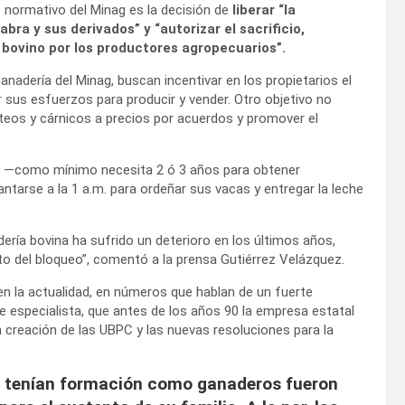
 normativo del Minag es la decisión de
liberar “la
bra y sus derivados” y “autorizar el sacrificio,
bovino por los productores agropecuarios”.
nadería del Minag, buscan incentivar en los propietarios el
r sus esfuerzos para producir y vender. Otro objetivo no
teos y cárnicos a precios por acuerdos y promover el
o —como mínimo necesita 2 ó 3 años para obtener
tarse a la 1 a.m. para ordeñar sus vacas y entregar la leche
ería bovina ha sufrido un deterioro en los últimos años,
cto del bloqueo”, comentó a la prensa Gutiérrez Velázquez.
en la actualidad, en números que hablan de un fuerte
 especialista, que antes de los años 90 la empresa estatal
 creación de las UBPC y las nuevas resoluciones para la
no tenían formación como ganaderos fueron