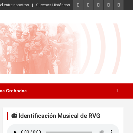
el entre nosotros
Sucesos Históricos
as Grabados
📻 Identificación Musical de RVG