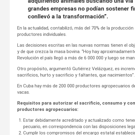
adquiriendo animales buscando una vía pa
grandes empresas no podían sostener fi
conllevó a la transformación”.
En la actualidad, contabilizó, más del 70% de la producci
productores individuales.
Las decisiones escritas en las nuevas normas tienen el obj
y de que crezca la masa bovina. “Hoy hay aproximadamente
Revolución el país llegó a más de 6 000 000 y luego se mant
Otro propósito, argumentó Gutiérrez Velázquez, es increme
sacrificios, hurto y sacrificio y faltantes, que nacimientos”.
En Cuba hay más de 200 000 productores agropecuarios ded
vacas.
Requisitos para autorizar el sacrificio, consumo y co
productores agropecuarios:
Estar debidamente acreditado y actualizado como tenente,
pecuario, en correspondencia con las disposiciones lega
Cumplir los compromisos del encargo estatal establecid