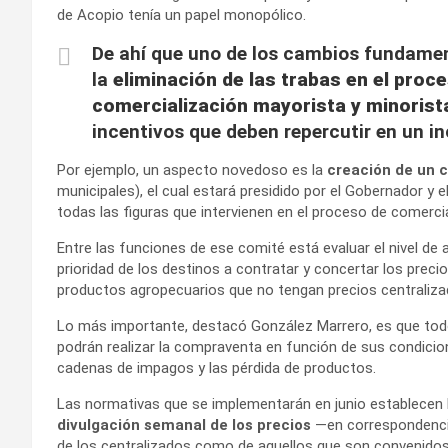
de Acopio tenía un papel monopólico.
De ahí que uno de los cambios fundame
la
eliminación de las trabas en el proc
comercialización mayorista y minorist
incentivos que deben repercutir en un i
Por ejemplo, un aspecto novedoso es la
creación de un 
municipales), el cual estará presidido por el Gobernador y 
todas las figuras que intervienen en el proceso de comercia
Entre las funciones de ese comité está evaluar el nivel de 
prioridad de los destinos a contratar y concertar los precio
productos agropecuarios que no tengan precios centraliza
Lo más importante, destacó González Marrero, es que to
podrán realizar la compraventa en función de sus condicione
cadenas de impagos y las pérdida de productos.
Las normativas que se implementarán en junio establecen
divulgación semanal de los precios
—en correspondenci
de los centralizados como de aquellos que son convenidos 