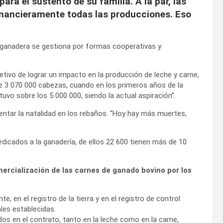
ra el sustento de su familia. A la par, las
nancieramente todas las producciones. Eso
ón ganadera se gestiona por formas cooperativas y
etivo de lograr un impacto en la producción de leche y carne,
 3 070 000 cabezas, cuando en los primeros años de la
uvo sobre los 5 000 000, siendo la actual aspiración”.
ntar la natalidad en los rebaños. “Hoy hay más muertes,
icados a la ganadería, de ellos 22 600 tienen más de 10
mercialización de las carnes de ganado bovino por los
 en el registro de la tierra y en el registro de control
les establecidas.
os en el contrato, tanto en la leche como en la carne,