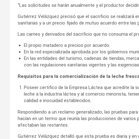
“Las solicitudes se harán anualmente y el productor decidir
Gutiérrez Velázquez precisó que el sacrificio se realizará
sanitarias y a un precio fijado de mutuo acuerdo entre las 
Las carnes y derivados del sacrificio que no consuma el pr
El propio matadero a precios por acuerdo.
En la red especializada aprobada por los gobiernos muni
En las entidades del turismo, cadenas de tiendas, merc
con las regulaciones sanitarias vigentes y las exigenci
Requisitos para la comercialización de la leche fresc
Poseer certifico de la Empresa Láctea que acredite la s
leche a la industria láctea y al comercio minorista, teni
calidad e inocuidad establecidos.
Respondiendo a un reclamo generalizado, las pruebas para la
hacían en un termo que reunía las producciones de vario
afectaban las restantes.
Gutiérrez Velázquez detalló que esta prueba es diaria y en c