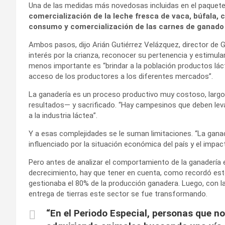
Una de las medidas más novedosas incluidas en el paquete
comercialización de la leche fresca de vaca, búfala, ca
consumo y comercialización de las carnes de ganado 
Ambos pasos, dijo Arián Gutiérrez Velázquez, director de Ga
interés por la crianza, reconocer su pertenencia y estimula
menos importante es “brindar a la población productos lác
acceso de los productores a los diferentes mercados”.
La ganadería es un proceso productivo muy costoso, larg
resultados— y sacrificado. “Hay campesinos que deben levan
a la industria láctea”.
Y a esas complejidades se le suman limitaciones. “La ganad
influenciado por la situación económica del país y el impa
Pero antes de analizar el comportamiento de la ganadería 
decrecimiento, hay que tener en cuenta, como recordó este
gestionaba el 80% de la producción ganadera. Luego, con la
entrega de tierras este sector se fue transformando.
“En el Periodo Especial, personas que 