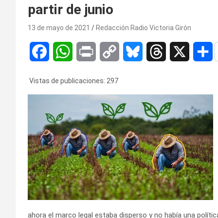
partir de junio
13 de mayo de 2021
Redacción Radio Victoria Girón
F
W
P
C
B
T
X
C
a
h
r
o
l
h
o
Vistas de publicaciones:
297
c
a
i
p
u
r
e
t
n
y
e
e
p
b
s
t
L
s
a
a
o
A
i
k
d
r
o
p
n
y
s
t
k
p
k
i
r
ahora el marco legal estaba disperso y no había una polític