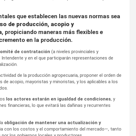
ntales que establecen las nuevas normas sea
eso de producción, acopio y
a
, propiciando maneras más flexibles e
ncremento en la producción.
comité de contratación
(a niveles provinciales y
el Intendente y en el que participarán representaciones de
lización.
actividad de la producción agropecuaria, proponer el orden de
s de acopio, mayoristas y minoristas, y los aplicables a los
dos.
dos
los actores estarán en igualdad de condiciones
, y
s financieras, lo que evitará las dañinas y recurrentes
 la
obligación de mantener una actualización y
a con los costos y el comportamiento del mercado—, tanto
por los gobiernos locales y productores.