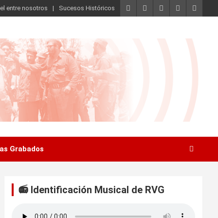
el entre nosotros
Sucesos Históricos
as Grabados
📻 Identificación Musical de RVG