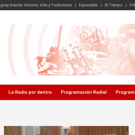
guey Grande: Historia, Vida y Tradiciones
Especiales
El Tiempo
Fid
.
La Radio por dentro
Programación Radial
Program