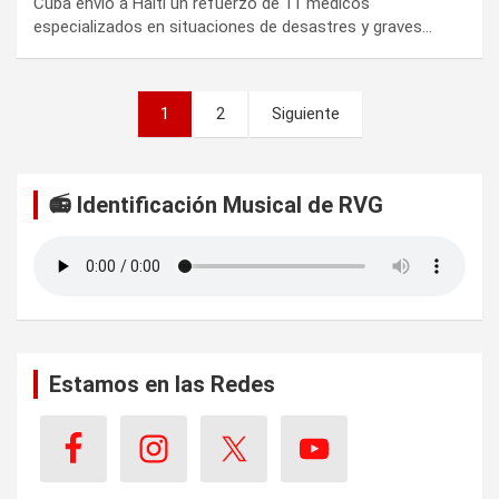
Cuba envió a Haití un refuerzo de 11 médicos
especializados en situaciones de desastres y graves…
P
1
2
Siguiente
a
g
📻 Identificación Musical de RVG
i
n
a
c
i
Estamos en las Redes
ó
n
d