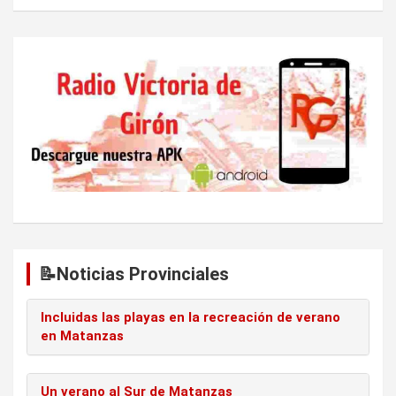
e
e
n
t
r
a
d
a
s
📝Noticias Provinciales
Incluidas las playas en la recreación de verano
en Matanzas
Un verano al Sur de Matanzas