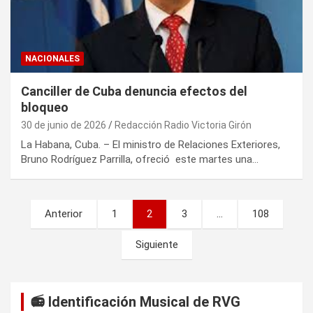
NACIONALES
Canciller de Cuba denuncia efectos del
bloqueo
30 de junio de 2026
Redacción Radio Victoria Girón
La Habana, Cuba. – El ministro de Relaciones Exteriores,
Bruno Rodríguez Parrilla, ofreció este martes una…
P
Anterior
1
2
3
…
108
a
Siguiente
g
i
n
📻 Identificación Musical de RVG