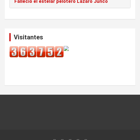
Falleció el estelar pelotero Lázaro Junco
Visitantes