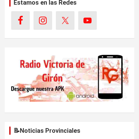
n
Estamos en las Redes
d
e
e
n
t
r
a
d
a
s
📝Noticias Provinciales