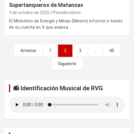
Supertanqueros de Matanzas
3 de octubre de 2025
PeriodicoGiron
El Ministerio de Energía y Minas (Minem) informó a través
de su cuenta en X que avanza…
P
Anterior
1
2
3
…
45
a
Siguiente
g
i
n
📻 Identificación Musical de RVG
a
c
i
ó