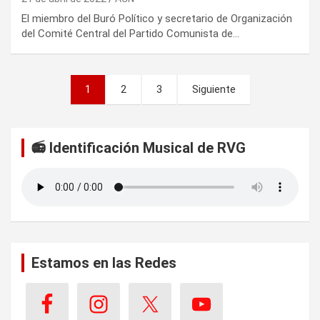
El miembro del Buró Político y secretario de Organización
del Comité Central del Partido Comunista de…
P
1
2
3
Siguiente
a
g
📻 Identificación Musical de RVG
i
n
a
c
i
Estamos en las Redes
ó
n
d