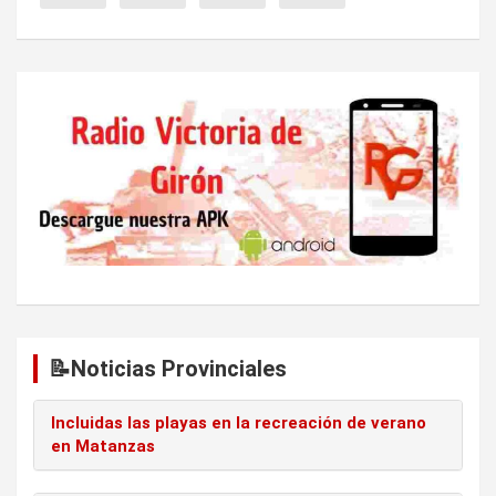
e
e
n
t
r
a
d
a
s
📝Noticias Provinciales
Incluidas las playas en la recreación de verano
en Matanzas