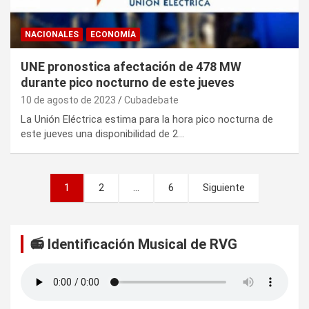
NACIONALES
ECONOMÍA
UNE pronostica afectación de 478 MW
durante pico nocturno de este jueves
10 de agosto de 2023
Cubadebate
La Unión Eléctrica estima para la hora pico nocturna de
este jueves una disponibilidad de 2…
P
1
2
…
6
Siguiente
a
g
📻 Identificación Musical de RVG
i
n
a