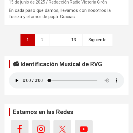
15 de junio de 2025
Redacción Radio Victoria Girón
En cada paso que damos, llevamos con nosotros la
fuerza y el amor de papá. Gracias…
P
1
2
…
13
Siguiente
a
g
📻 Identificación Musical de RVG
i
n
a
c
i
Estamos en las Redes
ó
n