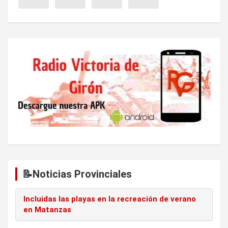
d
e
e
n
t
r
a
d
a
s
📝Noticias Provinciales
Incluidas las playas en la recreación de verano
en Matanzas