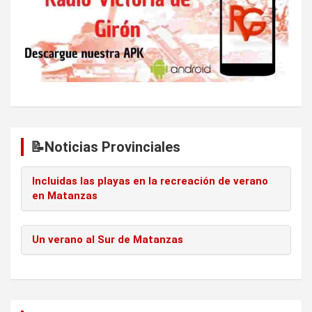
r
a
d
a
s
📝Noticias Provinciales
Incluidas las playas en la recreación de verano
en Matanzas
Un verano al Sur de Matanzas