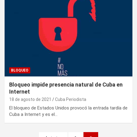
BLOQUEO
Bloqueo impide presencia natural de Cuba en
Internet
18 de agosto de 2021
Cuba Periodista
El bloqueo de Estados Unidos provocó la entrada tardía de
Cuba a Internet y es el…
P