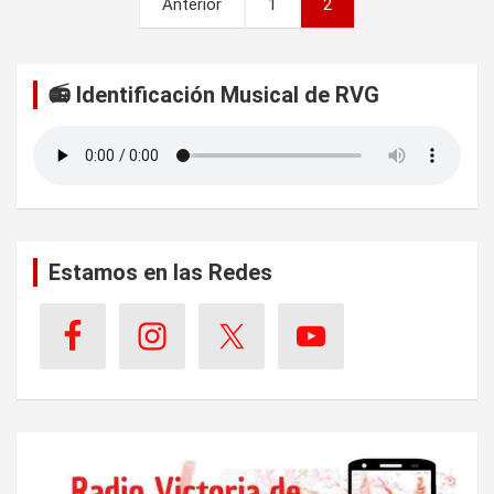
Anterior
1
2
a
g
📻 Identificación Musical de RVG
i
n
a
c
i
Estamos en las Redes
ó
n
d
e
e
n
t